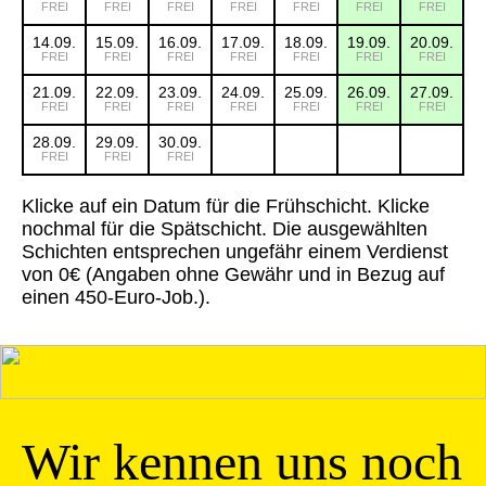
FREI
FREI
FREI
FREI
FREI
FREI
FREI
14.09.
15.09.
16.09.
17.09.
18.09.
19.09.
20.09.
FREI
FREI
FREI
FREI
FREI
FREI
FREI
21.09.
22.09.
23.09.
24.09.
25.09.
26.09.
27.09.
FREI
FREI
FREI
FREI
FREI
FREI
FREI
28.09.
29.09.
30.09.
FREI
FREI
FREI
Klicke auf ein Datum für die Frühschicht. Klicke
nochmal für die Spätschicht. Die ausgewählten
Schichten entsprechen ungefähr einem Verdienst
von 0€ (Angaben ohne Gewähr und in Bezug auf
einen 450-Euro-Job.).
Wir kennen uns noch