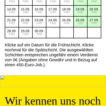
FREI
FREI
FREI
FREI
FREI
FREI
FREI
14.09.
15.09.
16.09.
17.09.
18.09.
19.09.
20.09.
FREI
FREI
FREI
FREI
FREI
FREI
FREI
21.09.
22.09.
23.09.
24.09.
25.09.
26.09.
27.09.
FREI
FREI
FREI
FREI
FREI
FREI
FREI
28.09.
29.09.
30.09.
FREI
FREI
FREI
Klicke auf ein Datum für die Frühschicht. Klicke
nochmal für die Spätschicht. Die ausgewählten
Schichten entsprechen ungefähr einem Verdienst
von 0€ (Angaben ohne Gewähr und in Bezug auf
einen 450-Euro-Job.).
Wir kennen uns noch