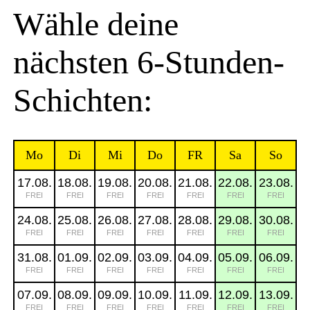
Wähle deine
nächsten 6-Stunden-
Schichten:
Mo
Di
Mi
Do
FR
Sa
So
17.08.
18.08.
19.08.
20.08.
21.08.
22.08.
23.08.
FREI
FREI
FREI
FREI
FREI
FREI
FREI
24.08.
25.08.
26.08.
27.08.
28.08.
29.08.
30.08.
FREI
FREI
FREI
FREI
FREI
FREI
FREI
31.08.
01.09.
02.09.
03.09.
04.09.
05.09.
06.09.
FREI
FREI
FREI
FREI
FREI
FREI
FREI
07.09.
08.09.
09.09.
10.09.
11.09.
12.09.
13.09.
FREI
FREI
FREI
FREI
FREI
FREI
FREI