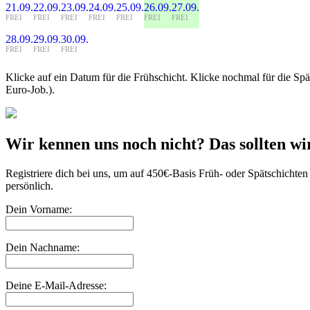
21.09.
22.09.
23.09.
24.09.
25.09.
26.09.
27.09.
FREI
FREI
FREI
FREI
FREI
FREI
FREI
28.09.
29.09.
30.09.
FREI
FREI
FREI
Klicke auf ein Datum für die Frühschicht. Klicke nochmal für die S
Euro-Job.).
Wir kennen uns noch nicht? Das sollten wi
Registriere dich bei uns, um auf 450€-Basis Früh- oder Spätschichte
persönlich.
Dein Vorname:
Dein Nachname:
Deine E-Mail-Adresse: