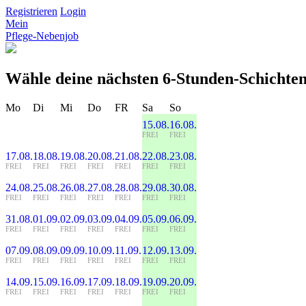
Registrieren
Login
Mein
Pflege-Nebenjob
Wähle deine nächsten 6-Stunden-Schichten
Mo
Di
Mi
Do
FR
Sa
So
15.08.
16.08.
FREI
FREI
17.08.
18.08.
19.08.
20.08.
21.08.
22.08.
23.08.
FREI
FREI
FREI
FREI
FREI
FREI
FREI
24.08.
25.08.
26.08.
27.08.
28.08.
29.08.
30.08.
FREI
FREI
FREI
FREI
FREI
FREI
FREI
31.08.
01.09.
02.09.
03.09.
04.09.
05.09.
06.09.
FREI
FREI
FREI
FREI
FREI
FREI
FREI
07.09.
08.09.
09.09.
10.09.
11.09.
12.09.
13.09.
FREI
FREI
FREI
FREI
FREI
FREI
FREI
14.09.
15.09.
16.09.
17.09.
18.09.
19.09.
20.09.
FREI
FREI
FREI
FREI
FREI
FREI
FREI