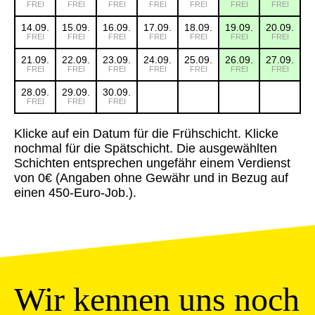
FREI
FREI
FREI
FREI
FREI
FREI
FREI
14.09.
15.09.
16.09.
17.09.
18.09.
19.09.
20.09.
FREI
FREI
FREI
FREI
FREI
FREI
FREI
21.09.
22.09.
23.09.
24.09.
25.09.
26.09.
27.09.
FREI
FREI
FREI
FREI
FREI
FREI
FREI
28.09.
29.09.
30.09.
FREI
FREI
FREI
Klicke auf ein Datum für die Frühschicht. Klicke
nochmal für die Spätschicht. Die ausgewählten
Schichten entsprechen ungefähr einem Verdienst
von 0€ (Angaben ohne Gewähr und in Bezug auf
einen 450-Euro-Job.).
Wir kennen uns noch